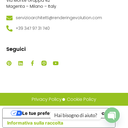
Via Monte Grappa 42
Magenta – Milano – Italy
servizioarchitetti@renderingevolution.com
+39 347 97 31 740
Seguici
Privacy Policy
Cookie Policy
Le tue preferenze relative alla privacy
Hai bisogno di aiuto?
Informativa sulla raccolta
Open ch