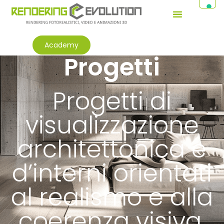
Academy
Progetti
Progetti di
visualizzazione
architettonica e
d’interni orientati
al realismo e alla
coerenza visiva.